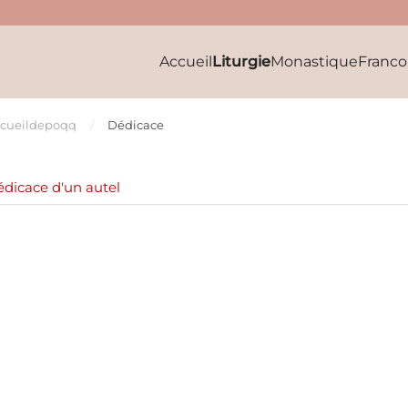
Accueil
Liturgie
Monastique
Franc
cueil
depoqq
Dédicace
dicace d'un autel