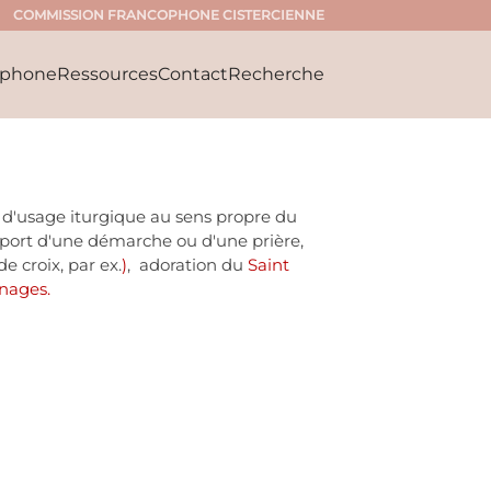
COMMISSION FRANCOPHONE CISTERCIENNE
ophone
Ressources
Contact
Recherche
 d'usage iturgique au sens propre du
support d'une démarche ou d'une prière,
 croix, par ex.
)
, adoration du
Saint
inages.