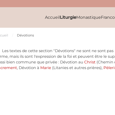
Accueil
Liturgie
Monastique
Franc
cueil
Dévotions
s textes de cette section "Dévotions" ne sont ne sont pas
rme, mais ils sont l'expression de la foi et peuvent être le 
ssi bien commune que privée : Dévotion au
Christ
(Chemin de
acrement
, Dévotion à
Marie
(Litanies et autres prières),
Pèler