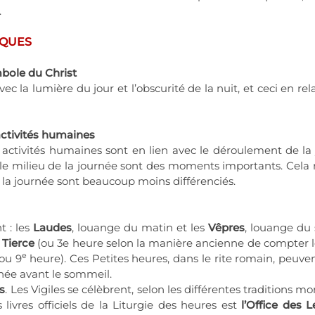
.
IQUES
mbole du Christ
ec la lumière du jour et l’obscurité de la nuit, et ceci en 
 activités humaines
s activités humaines sont en lien avec le déroulement de la 
ir, le milieu de la journée sont des moments importants. Cela
e la journée sont beaucoup moins différenciés.
t : les
Laudes
, louange du matin et les
Vêpres
, louange du 
:
Tierce
(ou 3e heure selon la manière ancienne de compter l
e
ou 9
heure). Ces Petites heures, dans le rite romain, peuv
née avant le sommeil.
es
. Les Vigiles se célèbrent, selon les différentes traditions 
 livres officiels de la Liturgie des heures est
l’Office des 