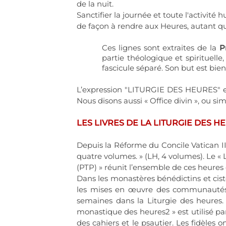
de la nuit.
Sanctifier la journée et toute l'activité 
de façon à rendre aux Heures, autant que
Ces lignes sont extraites de la
P
partie théologique et spirituelle
fascicule séparé. Son but est bien 
L’expression "LITURGIE DES HEURES" est 
Nous disons aussi « Office divin », ou si
LES LIVRES DE LA LITURGIE DES H
Depuis la Réforme du Concile Vatican II, 
quatre volumes. » (LH, 4 volumes). Le « 
(PTP) » réunit l’ensemble de ces heures e
Dans les monastères bénédictins et ciste
les mises en œuvre des communautés, c
semaines dans la Liturgie des heures. 
monastique des heures2 » est utilisé par
des cahiers et le psautier. Les fidèles on