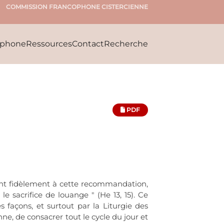
COMMISSION FRANCOPHONE CISTERCIENNE
ophone
Ressources
Contact
Recherche
PDF
éissant fidèlement à cette recommandation,
le sacrifice de louange " (He 13, 15). Ce
 façons, et surtout par la Liturgie des
nne, de consacrer tout le cycle du jour et