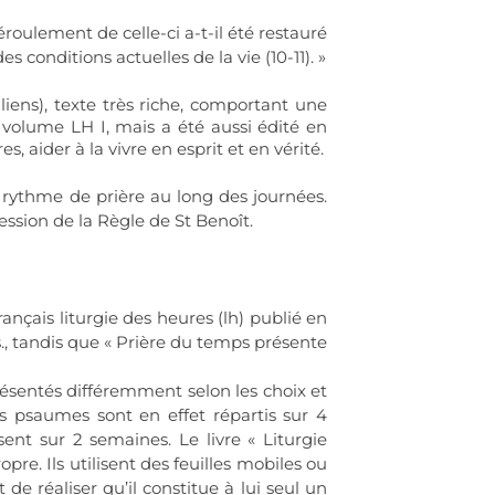
déroulement de celle-ci a-t-il été restauré
conditions actuelles de la vie (10-11). »
liens), texte très riche, comportant une
du volume LH I, mais a été aussi édité en
s, aider à la vivre en esprit et en vérité.
e rythme de prière au long des journées.
ession de la Règle de St Benoît.
rançais liturgie des heures (lh) publié en
s., tandis que « Prière du temps présente
présentés différemment selon les choix et
 psaumes sont en effet répartis sur 4
ent sur 2 semaines. Le livre « Liturgie
re. Ils utilisent des feuilles mobiles ou
t de réaliser qu’il constitue à lui seul un