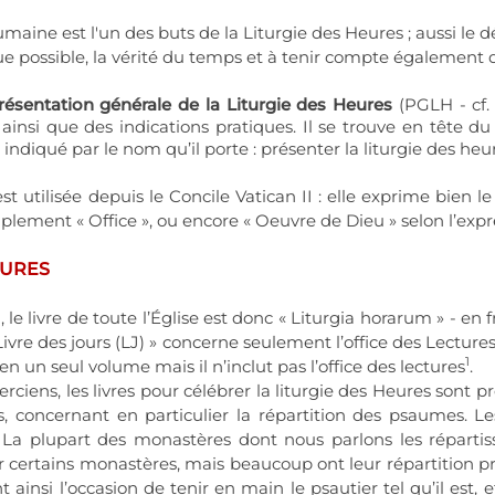
humaine est l'un des buts de la Liturgie des Heures ; aussi le 
 possible, la vérité du temps et à tenir compte également des 
résentation générale de la Liturgie des Heures
(PGLH - cf. 
, ainsi que des indications pratiques. Il se trouve en tête 
indiqué par le nom qu’il porte : présenter la liturgie des heure
utilisée depuis le Concile Vatican II : elle exprime bien l
mplement « Office », ou encore « Oeuvre de Dieu » selon l’expr
EURES
le livre de toute l’Église est donc « Liturgia horarum » - en f
Livre des jours (LJ) » concerne seulement l’office des Lecture
1
n un seul volume mais il n’inclut pas l’office des lectures
.
rciens, les livres pour célébrer la liturgie des Heures sont 
oncernant en particulier la répartition des psaumes. Les
La plupart des monastères dont nous parlons les répartiss
 certains monastères, mais beaucoup ont leur répartition prop
t ainsi l’occasion de tenir en main le psautier tel qu’il est, e