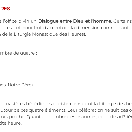
URES
 l’office divin un
Dialogue entre Dieu et l’homme
. Certain
utres ont pour but d’accentuer la dimension communautaire
in de la Liturgie Monastique des Heures).
mbre de quatre :
ues, Notre Père)
es monastères bénédictins et cisterciens dont la Liturgie des he
autour de ces quatre éléments. Leur célébration ne suit pas 
ours proche. Quant au nombre des psaumes, celui des « Prières 
ite heure.