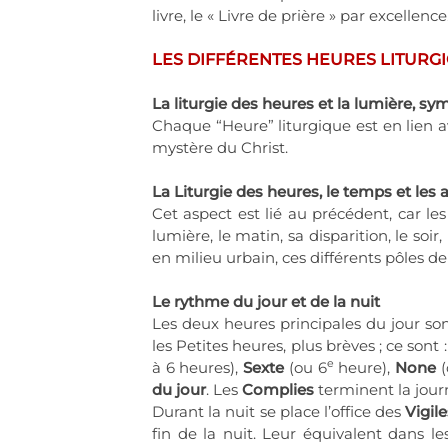
livre, le « Livre de prière » par excellence
LES DIFFÉRENTES HEURES LITURG
La liturgie des heures et la lumière, sy
Chaque “Heure” liturgique est en lien av
mystère du Christ.
La Liturgie des heures, le temps et les
Cet aspect est lié au précédent, car le
lumière, le matin, sa disparition, le so
en milieu urbain, ces différents pôles d
Le rythme du jour et de la nuit
Les deux heures principales du jour son
les Petites heures, plus brèves ; ce sont 
e
à 6 heures),
Sexte
(ou 6
heure),
None
(
du jour
. Les
Complies
terminent la jour
Durant la nuit se place l’office des
Vigil
fin de la nuit. Leur équivalent dans les