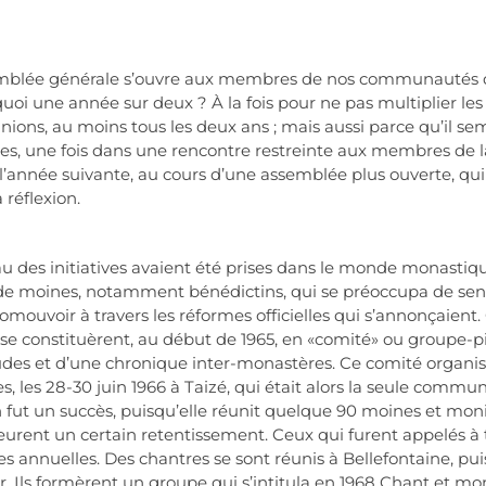
emblée générale s’ouvre aux membres de nos communautés qu
oi une année sur deux ? À la fois pour ne pas multiplier les 
unions, au moins tous les deux ans ; mais aussi parce qu’il
 une fois dans une rencontre restreinte aux membres de la c
, l’année suivante, au cours d’une assemblée plus ouverte, qu
 réflexion.
es initiatives avaient été prises dans le monde monastique e
e de moines, notamment bénédictins, qui se préoccupa de sen
romouvoir à travers les réformes officielles qui s’annonçaien
 constituèrent, au début de 1965, en «comité» ou groupe-pilot
udes et d’une chronique inter-monastères. Ce comité organis
 les 28-30 juin 1966 à Taizé, qui était alors la seule communa
fut un succès, puisqu’elle réunit quelque 90 moines et moni
 eurent un certain retentissement. Ceux qui furent appelés à tr
es annuelles. Des chantres se sont réunis à Bellefontaine, puis
er. Ils formèrent un groupe qui s’intitula en 1968 Chant et