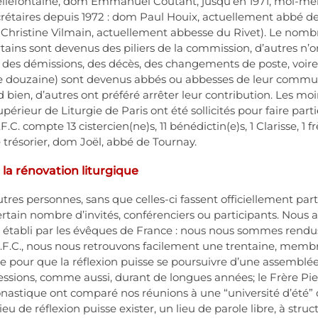
Bellefontaine, dom Emmanuel Coutant, jusqu’en 1971, moi-mê
ecrétaires depuis 1972 : dom Paul Houix, actuellement abbé 
 Christine Vilmain, actuellement abbesse du Rivet). Le no
tains sont devenus des piliers de la commission, d’autres n’on
 des démissions, des décès, des changements de poste, voire
 douzaine) sont devenus abbés ou abbesses de leur communa
bien, d’autres ont préféré arrêter leur contribution. Les moi
périeur de Liturgie de Paris ont été sollicités pour faire part
.C. compte 13 cistercien(ne)s, 11 bénédictin(e)s, 1 Clarisse, 1 
 trésorier, dom Joël, abbé de Tournay.
 la rénovation liturgique
autres personnes, sans que celles-ci fassent officiellement p
tain nombre d’invités, conférenciers ou participants. Nous 
 établi par les évêques de France : nous nous sommes rendus
.F.C., nous nous retrouvons facilement une trentaine, membres
 pour que la réflexion puisse se poursuivre d’une assemblée à 
ssions, comme aussi, durant de longues années; le Frère Pie
nastique ont comparé nos réunions à une “université d’été”
lieu de réflexion puisse exister, un lieu de parole libre, à st