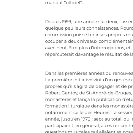
mandat “officiel”.
Depuis 1999, une année sur deux, l’ass
quelque peu leurs connaissances. Pourqu
commission puisse tenir ses propres ré
occuper à deux niveaux complémentaires,
avec peut-être plus d’interrogations, et
répercuterait davantage le résultat de la
Dans les premières années du renouveau d
La première initiative vint d’un group
propres qu’il s’agira de dégager et de p
Robert Gantoy, de St-André-de-Bruges, se
monastères et lança la publication d’ét
formation liturgique dans les monastères,
notamment celle des Heures. La session 
année, jusqu’en 1972 : sept au total, qui
participaient, en général, à ces rencontr
questions musicales qui allaient se pos