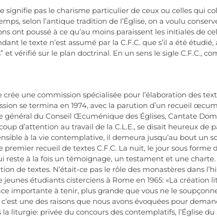
 signifie pas le charisme particulier de ceux ou celles qui col
mps, selon l’antique tradition de l’Église, on a voulu conser
sons ont poussé à ce qu’au moins paraissent les initiales de celu
dant le texte n’est assumé par la C.F.C. que s’il a été étudi
” et vérifié sur le plan doctrinal. En un sens le sigle C.F.C.
crée une commission spécialisée pour l’élaboration des textes
 mission se termina en 1974, avec la parution d’un recueil œc
aire général du Conseil Œcuménique des Églises, Cantate Domi
coup d’attention au travail de la C.L.E., se disait heureux de
sensible à la vie contemplative, il demeura jusqu’au bout un 
e premier recueil de textes C.F.C. La nuit, le jour sous forme
qui reste à la fois un témoignage, un testament et une charte.
tion de textes. N’était-ce pas le rôle des monastères dans l’h
de jeunes étudiants cisterciens à Rome en 1965: «La création l
e importante à tenir, plus grande que vous ne le soupçonnez
, c’est une des raisons que nous avons évoquées pour demander
a liturgie: privée du concours des contemplatifs, l’Église du 