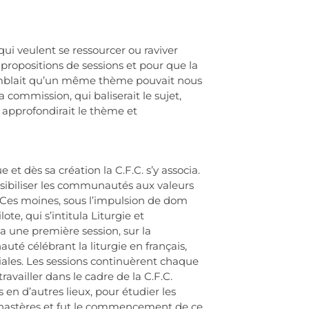
i veulent se ressourcer ou raviver
propositions de sessions et pour que la
 semblait qu’un même thème pouvait nous
ommission, qui baliserait le sujet,
i approfondirait le thème et
t dès sa création la C.F.C. s’y associa.
sibiliser les communautés aux valeurs
t. Ces moines, sous l’impulsion de dom
e, qui s’intitula Liturgie et
a une première session, sur la
uté célébrant la liturgie en français,
ales. Les sessions continuèrent chaque
availler dans le cadre de la C.F.C.
 en d’autres lieux, pour étudier les
 monastères et fut le commencement de ce