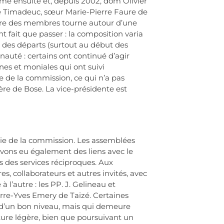
me ensuite et, depuis 2002, dom Olivier
de Timadeuc, sœur Marie-Pierre Faure de
mbre des membres tourne autour d’une
t fait que passer : la composition varia
 des départs (surtout au début des
uté : certains ont continué d’agir
nes et moniales qui ont suivi
ie de la commission, ce qui n’a pas
frère de Bose. La vice-présidente est
artie de la commission. Les assemblées
avons eu également des liens avec le
 des services réciproques. Aux
, collaborateurs et autres invités, avec
l’autre : les PP. J. Gelineau et
rre-Yves Emery de Taizé. Certaines
 d’un bon niveau, mais qui demeure
ructure légère, bien que poursuivant un