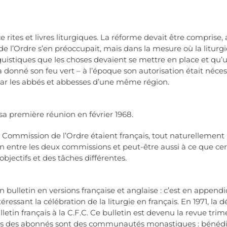
ce rites et livres liturgiques. La réforme devait être comprise,
l’Ordre s’en préoccupait, mais dans la mesure où la liturgie
guistiques que les choses devaient se mettre en place et qu’une
 a donné son feu vert – à l’époque son autorisation était néc
s par les abbés et abbesses d’une même région.
nt sa première réunion en février 1968.
ommission de l’Ordre étaient français, tout naturellement ils 
 entre les deux commissions et peut-être aussi à ce que cert
 objectifs et des tâches différentes.
 bulletin en versions française et anglaise : c’est en appendic
sant la célébration de la liturgie en français. En 1971, la dé
letin français à la C.F.C. Ce bulletin est devenu la revue trim
 des abonnés sont des communautés monastiques : bénédictin