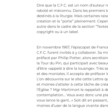
Dire que la C.F.C. est un nom d’auteur ne
raboté et méconnu. Dans les premiers te
destinés à la liturgie. Mais certaines rai
création et la “porte” pleinement. Cepen
autre dans le cadre de la section “Textes
copyright ou à un label.
En novembre 1967, l’épiscopat de France 
C.F.C. furent invités à y collaborer. Sa
préfacé par Philip Potter, alors secrét
la Tour du Pin, qui participait avec beau
d’être «appelé à dire la louange». Très 
et des moniales. Il accepta de préfacer l
L’on découvrira sur le site cette Lettre 
et moines s’atteler à cette tâche de créa
l’Église ? Mgr Martimort le rappelait à 
contemplation… Vous avez donc une plac
vous lance le gant…» Soit dit en passant
moines d’user de la langue vivante dans l