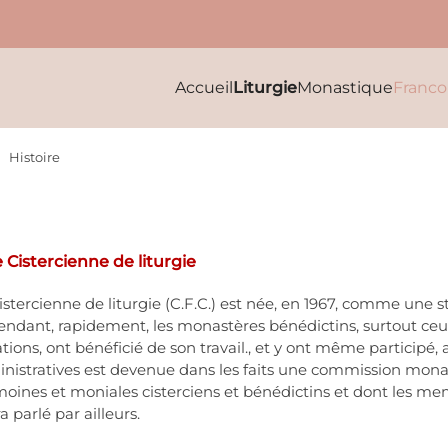
Accueil
Liturgie
Monastique
Franc
Histoire
istercienne de liturgie
ercienne de liturgie (C.F.C.) est née, en 1967, comme une s
pendant, rapidement, les monastères bénédictins, surtout ceu
ations, ont bénéficié de son travail., et y ont même participé
nistratives est devenue dans les faits une commission mona
nes et moniales cisterciens et bénédictins et dont les memb
 parlé par ailleurs.