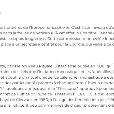
n
es frontières de l’Europe francophone. C’est à son niveau qu’a
ues dans la foulée de Vatican II. À cet effet le Chapitre Généra
xistait depuis longtemps. Cette commission renouvelée fonctio
place à un secrétaire central pour la Liturgie, qui veille à c
te, dans le nouveau Rituale Cisterciense publié en 1998, qui 
ains rites, tels que l’initiation monastique et les funérailles, 
t abouti à un rituel unique. Le calendrier monastique a été
vec des particularités propres à chaque Ordre. Chacun des de
n 1974, quelques années avant le “Thesaurus” approuvé pour l
ncret de l’Office divin, de ce “Thesaurus”. La C.F.C. a d’ailleurs
aye de Clervaux en 1980, à l’usage des bénédictins qui célèb
e s’ils l’utilisent peu comme livres de chœur proprement dits