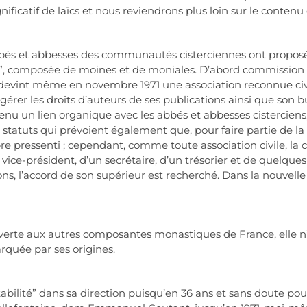
ficatif de laïcs et nous reviendrons plus loin sur le contenu 
 abbés et abbesses des communautés cisterciennes ont pro
”, composée de moines et de moniales. D’abord commission cré
 devint même en novembre 1971 une association reconnue civil
gérer les droits d’auteurs de ses publications ainsi que son bu
tenu un lien organique avec les abbés et abbesses cisterciens
 statuts qui prévoient également que, pour faire partie de la C
e pressenti ; cependant, comme toute association civile, la
vice-président, d’un secrétaire, d’un trésorier et de quelque
ons, l’accord de son supérieur est recherché. Dans la nouvel
verte aux autres composantes monastiques de France, elle 
arquée par ses origines.
bilité” dans sa direction puisqu’en 36 ans et sans doute pour