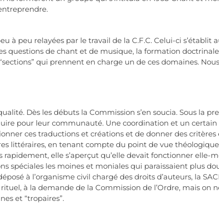
 entreprendre.
peu à peu relayées par le travail de la C.F.C. Celui-ci s’établit
e, les questions de chant et de musique, la formation doctrin
s “sections” qui prennent en charge un de ces domaines. Nous 
ualité. Dès les débuts la Commission s’en soucia. Sous la pr
uire pour leur communauté. Une coordination et un certain 
tionner ces traductions et créations et de donner des critères 
nres littéraires, en tenant compte du point de vue théologique
très rapidement, elle s’aperçut qu’elle devait fonctionner e
ns spéciales les moines et moniales qui paraissaient plus doué
osé à l’organisme civil chargé des droits d’auteurs, la SACE
 rituel, à la demande de la Commission de l’Ordre, mais on ne 
nes et “tropaires”.