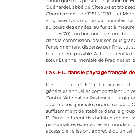
connu que trois présidents (l’abbé de 
Quénardel, abbé de Cîteaux) et trois s
Chambarand – de 1981 à 1998 –, et Mère
vingtaine, tous moines ou moniales : cer
au cours des années, au fur et à mesure
années 70) ; un bon nombre (une bonne
dans la commission, pour son plus grand 
l’enseignement dispensé par l’Institut su
toujours été possible. Actuellement la C.F
sœur Étienne, moniale de Pradines et le
La C.F.C. dans le paysage français de
Dès le début la C.F.C. collabora avec d’
générales annuelles comportaient un cer
Centre National de Pastorale Liturgique
assemblées générales ordinaires de la C
suffisamment de stabilité dans le groupe
D. Rimaud furent des habitués de nos se
personnalités extérieures au monde mo
accessible ; elles ont apprécié qu’un tel 